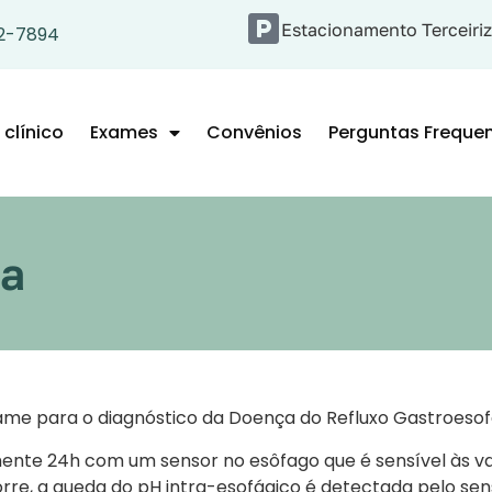
Estacionamento Terceiri
92-7894
clínico
Exames
Convênios
Perguntas Freque
ca
ame para o diagnóstico da Doença do Refluxo Gastroesof
te 24h com um sensor no esôfago que é sensível às var
rre, a queda do pH intra-esofágico é detectada pelo sen