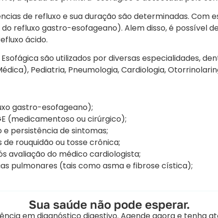
cias de refluxo e sua duração são determinadas. Com es
do refluxo gastro-esofageano). Alem disso, é possível d
efluxo ácido.
ofágica são utilizados por diversas especialidades, dent
édica), Pediatria, Pneumologia, Cardiologia, Otorrinolarin
luxo gastro-esofageano);
GE (medicamentoso ou cirúrgico);
o e persistência de sintomas;
s de rouquidão ou tosse crônica;
s avaliação do médico cardiologista;
 pulmonares (tais como asma e fibrose cística);
Sua saúde não pode esperar.
ncia em diagnóstico digestivo. Agende agora e tenha a