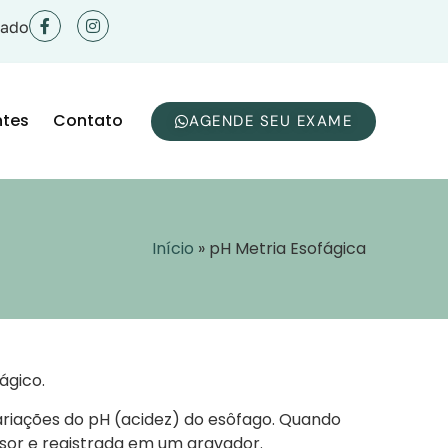
zado
ntes
Contato
AGENDE SEU EXAME
Início
»
pH Metria Esofágica
ágico.
iações do pH (acidez) do esôfago. Quando
sor e registrada em um gravador.