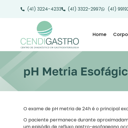
(41) 3224-4233
(41) 3322-2997
(41) 991
Home
Corpo 
pH Metria Esofági
O exame de pH metria de 24h é o principal ex
O paciente permanece durante aproximadamen
um episódio de refluxo gastro-esofageano oco